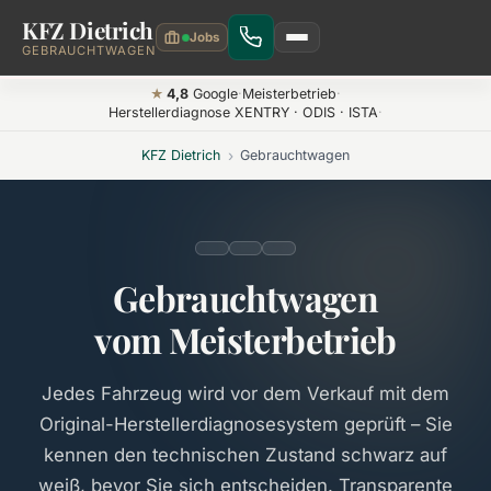
KFZ Dietrich
Zum Hauptinhalt springen
GEBRAUCHTWAGEN
4,8
Google
·
Meisterbetrieb
·
★
Herstellerdiagnose XENTRY · ODIS · ISTA
·
KFZ Dietrich
›
Gebrauchtwagen
Gebrauchtwagen
vom Meisterbetrieb
Jedes Fahrzeug wird vor dem Verkauf mit dem
Original-Herstellerdiagnosesystem geprüft – Sie
kennen den technischen Zustand schwarz auf
weiß, bevor Sie sich entscheiden. Transparente